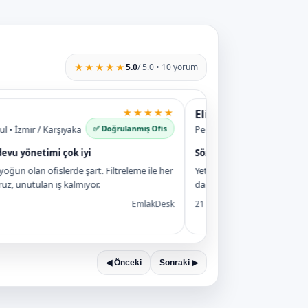
★★★★★
5.0
/ 5.0 • 10 yorum
★★★★★
Elif S.
✅ Doğrulanmış Ofis
İzmir / Karşıyaka
Pera Emlak • İstanbul / Şişli
 yönetimi çok iyi
Sözleşme modülü hayat kurt
n olan ofislerde şart. Filtreleme ile her
Yetki/hizmet/tahliye sözleşmeler
, unutulan iş kalmıyor.
dakikalar içinde doğru sözleşm
EmlakDesk
21 Aralık 2025
◀ Önceki
Sonraki ▶