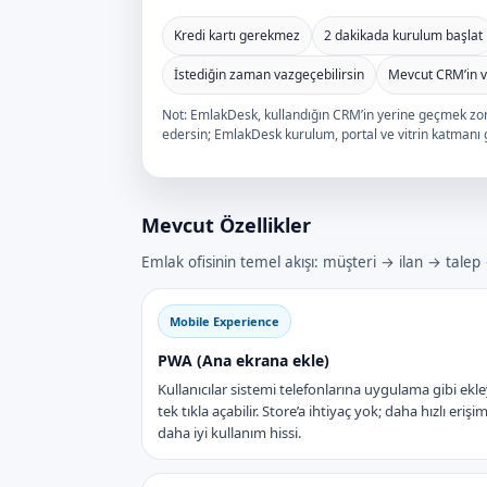
Kredi kartı gerekmez
2 dakikada kurulum başlat
İstediğin zaman vazgeçebilirsin
Mevcut CRM’in va
Not: EmlakDesk, kullandığın CRM’in yerine geçmek zo
edersin; EmlakDesk kurulum, portal ve vitrin katmanı gi
Mevcut Özellikler
Emlak ofisinin temel akışı: müşteri → ilan → tale
Mobile Experience
PWA (Ana ekrana ekle)
Kullanıcılar sistemi telefonlarına uygulama gibi ekle
tek tıkla açabilir. Store’a ihtiyaç yok; daha hızlı erişi
daha iyi kullanım hissi.