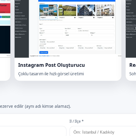
Instagram Post Oluşturucu
Re
Çoklu tasarım ile hızlı görsel üretimi
Soh
erve edilir (aynı adı kimse alamaz).
İl / İlçe *