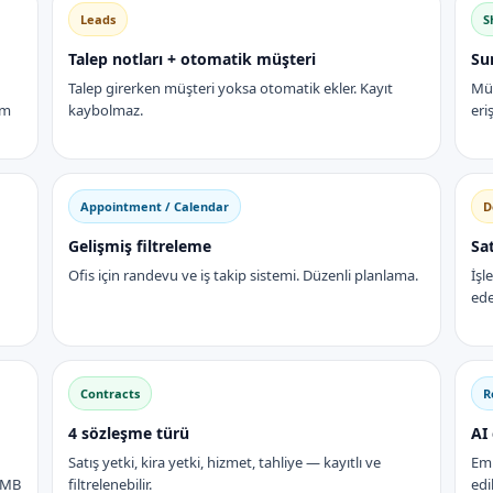
Leads
S
Talep notları + otomatik müşteri
Su
Talep girerken müşteri yoksa otomatik ekler. Kayıt
Müş
am
kaybolmaz.
eri
Appointment / Calendar
D
Gelişmiş filtreleme
Sat
Ofis için randevu ve iş takip sistemi. Düzenli planlama.
İşl
ede
Contracts
R
4 sözleşme türü
AI
Satış yetki, kira yetki, hizmet, tahliye — kayıtlı ve
Eml
TCMB
filtrelenebilir.
edil