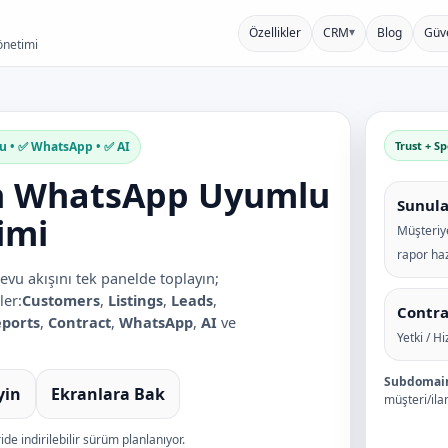
▾
Özellikler
CRM
Blog
Güve
önetimi
u • ✅ WhatsApp • ✅ AI
Trust + S
çin WhatsApp Uyumlu
Sunula
imi
Müşteriy
rapor haz
evu akışını tek panelde toplayın;
er:
Customers
,
Listings
,
Leads
,
Contra
ports
,
Contract
,
WhatsApp
,
AI
ve
Yetki / H
Subdomai
yin
Ekranlara Bak
müşteri/ilan
eride indirilebilir sürüm planlanıyor.