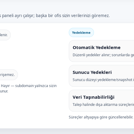
aneli ayrı çalışır; başka bir ofis sizin verilerinizi göremez.
Yedekleme
lenir.
Otomatik Yedekleme
Düzenli yedekler alınır; sorunlarda ge
Sunucu Yedekleri
erişemez.
Sunucu düzeyi yedekleme/snapshot ile v
: Hayır — subdomain yalnızca sizin
runur.
Veri Taşınabilirliği
Talep halinde dışa aktarma süreçlerin
Süreçler altyapıya göre güncellenebilir.