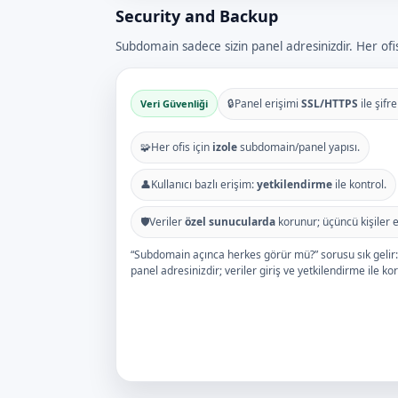
Security and Backup
Subdomain sadece sizin panel adresinizdir. Her ofis p
🔒
Panel erişimi
SSL/HTTPS
ile şifre
Veri Güvenliği
🧩
Her ofis için
izole
subdomain/panel yapısı.
👤
Kullanıcı bazlı erişim:
yetkilendirme
ile kontrol.
🛡️
Veriler
özel sunucularda
korunur; üçüncü kişiler 
“Subdomain açınca herkes görür mü?” sorusu sık gelir
panel adresinizdir; veriler giriş ve yetkilendirme ile ko