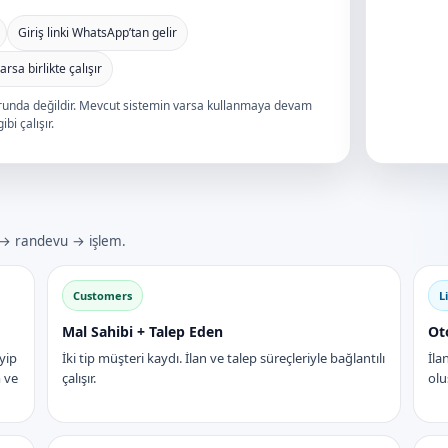
Giriş linki WhatsApp’tan gelir
rsa birlikte çalışır
runda değildir. Mevcut sistemin varsa kullanmaya devam
bi çalışır.
p → randevu → işlem.
Customers
L
Mal Sahibi + Talep Eden
Ot
yip
İki tip müşteri kaydı. İlan ve talep süreçleriyle bağlantılı
İla
m ve
çalışır.
olu