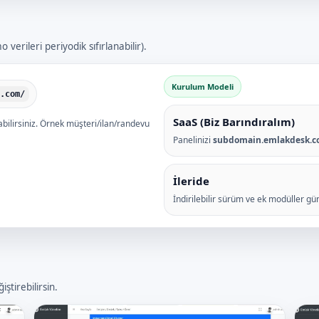
erileri periyodik sıfırlanabilir).
Kurulum Modeli
.com/
SaaS (Biz Barındıralım)
ilirsiniz. Örnek müşteri/ilan/randevu
Panelinizi
subdomain.emlakdesk.
İleride
İndirilebilir sürüm ve ek modüller gü
ştirebilirsin.