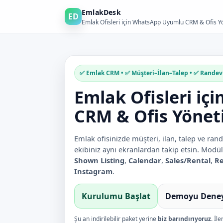
EmlakDesk
ED
Emlak Ofisleri için WhatsApp Uyumlu CRM & Ofis Y
✅ Emlak CRM • ✅ Müşteri–İlan–Talep • ✅ Randev
Emlak Ofisleri i
CRM & Ofis Yönet
Emlak ofisinizde müşteri, ilan, talep ve rand
ekibiniz aynı ekranlardan takip etsin.
Modüll
Shown Listing
,
Calendar
,
Sales/Rental
,
Re
Instagram
.
Kurulumu Başlat
Demoyu Dene
Şu an indirilebilir paket yerine
biz barındırıyoruz
. İl