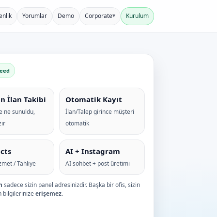
▾
nlik
Yorumlar
Demo
Corporate
Kurulum
peed
n İlan Takibi
Otomatik Kayıt
e ne sunuldu,
İlan/Talep girince müşteri
ır
otomatik
cts
AI + Instagram
izmet / Tahliye
AI sohbet + post üretimi
n
sadece sizin panel adresinizdir. Başka bir ofis, sizin
 bilgilerinize
erişemez
.