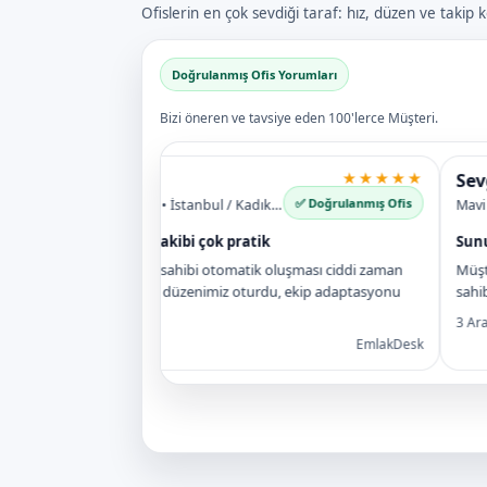
Ofislerin en çok sevdiği taraf: hız, düzen ve takip ko
Doğrulanmış Ofis Yorumları
Bizi öneren ve tavsiye eden 100'lerce Müşteri.
Ahmet K.
★★★★★
Sevgi 
✅ Doğrulanmış Ofis
Kaya Gayrimenkul • İstanbul / Kadıköy
Mavi Em
İlan ve müşteri takibi çok pratik
Sunulan
İlan ekleyince mal sahibi otomatik oluşması ciddi zaman
Müşteri
kazandırdı. Ofis içi düzenimiz oturdu, ekip adaptasyonu
sahibine
hızlı oldu.
3 Aralık
18 Kasım 2025
EmlakDesk