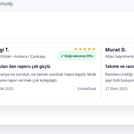
laylığı.
T.
★★★★★
Murat D.
✅ Doğrulanmış Ofis
lak • Ankara / Çankaya
Atlas Gayrimenkul • 
 ilan raporu çok güçlü
Takvim ve randevu
ye ne sunduk, ne zaman sunduk; hepsi kayıtlı. Mülk
Randevu trafiği yoğu
 rapor vermek çok kolaylaştı.
şeyi hızlı buluyoruz
 2025
EmlakDesk
27 Ekim 2025