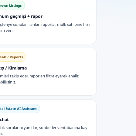
hown Listings
num geçmişi + rapor
teriye sunulan ilanları raporlar, mülk sahibine hızlı
şim verir.
eals / Reports
ış / Kiralama
emleri takip eder, raporları filtreleyerek analiz
bilirsiniz.
eal Estate AI Assistant
 chat
ak sorularını yanıtlar; sohbetler veritabanına kayıt
ir.