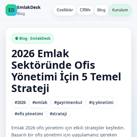
EmlakDesk
ED
Özellikler
Blog
Kurulum
CRM
▾
Blog
🧠 Blog · EmlakDesk
2026 Emlak
Sektöründe Ofis
Yönetimi İçin 5 Temel
Strateji
#2026
#emlak
#gayrimenkul
#iş yönetimi
#ofis yönetimi
#strateji
Emlak 2026 ofis yönetimi için etkili stratejiler keşfedin.
Başarılı bir ofis yönetimi için uygulamanız gereken