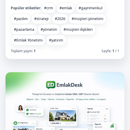
Popüler etiketler:
#crm
#emlak
#gayrimenkul
#yazılım
#strateji
#2026
#müşteri yönetimi
#pazarlama
#yönetim
#müşteri ilişkileri
#Emlak Yönetimi
#yatırım
Toplam yayın:
1
Sayfa:
1
/ 1