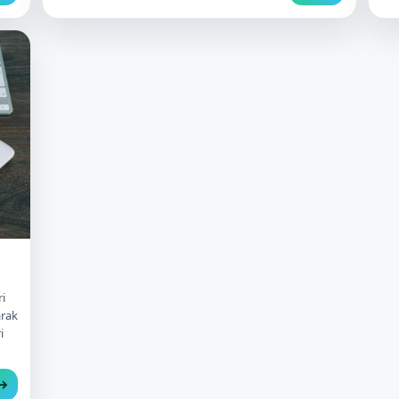
i
arak
i
 →