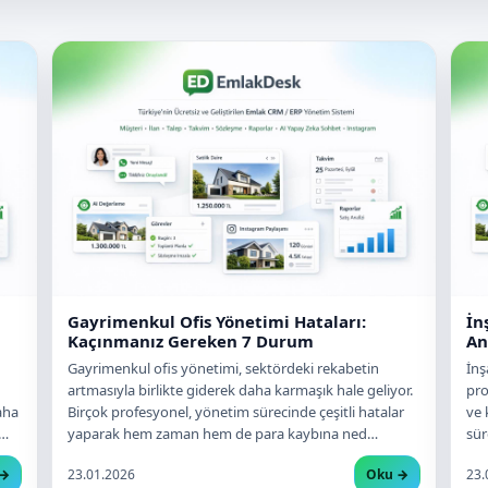
Gayrimenkul Ofis Yönetimi Hataları:
İn
Kaçınmanız Gereken 7 Durum
An
Gayrimenkul ofis yönetimi, sektördeki rekabetin
İnş
artmasıyla birlikte giderek daha karmaşık hale geliyor.
pro
aha
Birçok profesyonel, yönetim sürecinde çeşitli hatalar
ve 
ü…
yaparak hem zaman hem de para kaybına ned…
sür
 →
23.01.2026
Oku →
23.