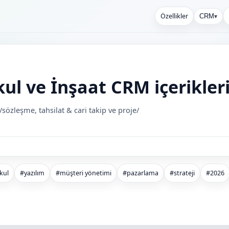
Özellikler
CRM
▾
l ve İnşaat CRM içerikler
sözleşme, tahsilat & cari takip ve proje/
kul
#yazılım
#müşteri yönetimi
#pazarlama
#strateji
#2026