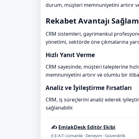
durum, müşteri memnuniyetini artırır ve
Rekabet Avantajı Sağla
CRM sistemleri, gayrimenkul profesyonell
yönetimi, sektörde öne çıkmalarına yard
Hızlı Yanıt Verme
CRM sayesinde, müşteri taleplerine hız
memnuniyetini artırır ve olumlu bir itiba
Analiz ve İyileştirme Fırsatları
CRM, iş süreçlerini analiz ederek iyileşti
sağlanabilir.
✍️
EmlakDesk Editör Ekibi
E-E-A-T: Uzmanlık · Deneyim · Güvenilirlik