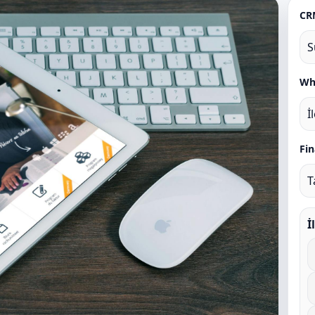
CR
S
Wh
İ
Fi
T
İ