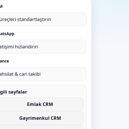
M
üreçleri standartlaştırın
atsApp
letişimi hızlandırın
nance
ahsilat & cari takibi
lgili sayfalar
Emlak CRM
Gayrimenkul CRM