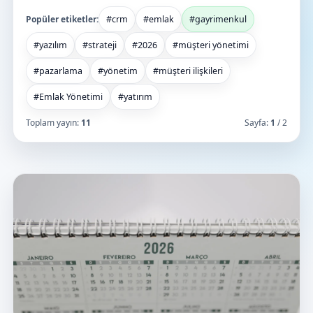
Popüler etiketler:
#crm
#emlak
#gayrimenkul
#yazılım
#strateji
#2026
#müşteri yönetimi
#pazarlama
#yönetim
#müşteri ilişkileri
#Emlak Yönetimi
#yatırım
Toplam yayın:
11
Sayfa:
1
/ 2