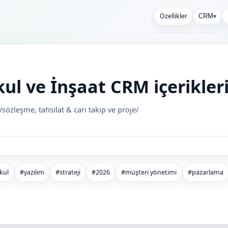
Özellikler
CRM
▾
l ve İnşaat CRM içerikler
sözleşme, tahsilat & cari takip ve proje/
kul
#yazılım
#strateji
#2026
#müşteri yönetimi
#pazarlama