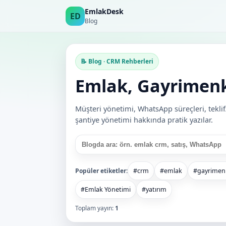
EmlakDesk
ED
Blog
📝 Blog · CRM Rehberleri
Emlak, Gayrimenku
Müşteri yönetimi, WhatsApp süreçleri, teklif/
şantiye yönetimi hakkında pratik yazılar.
Popüler etiketler:
#crm
#emlak
#gayrimen
#Emlak Yönetimi
#yatırım
Toplam yayın:
1