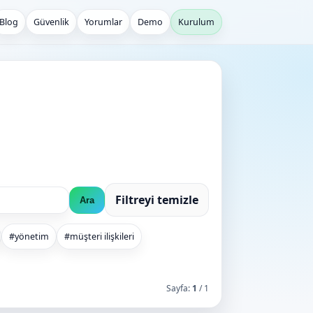
Blog
Güvenlik
Yorumlar
Demo
Kurulum
i
Filtreyi temizle
Ara
#yönetim
#müşteri ilişkileri
Sayfa:
1
/ 1