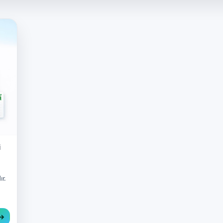
i
r.
 →