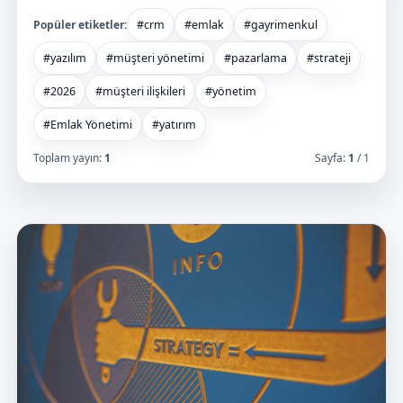
Popüler etiketler:
#crm
#emlak
#gayrimenkul
#yazılım
#müşteri yönetimi
#pazarlama
#strateji
#2026
#müşteri ilişkileri
#yönetim
#Emlak Yönetimi
#yatırım
Toplam yayın:
1
Sayfa:
1
/ 1