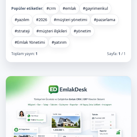
Popüler etiketler:
#crm
#emlak
#gayrimenkul
#yazılım
#2026
#müşteri yönetimi
#pazarlama
#strateji
#müşteri ilişkileri
#yönetim
#Emlak Yönetimi
#yatırım
Toplam yayın:
1
Sayfa:
1
/ 1